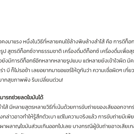
มาแรง หนึ่งในวิธีที่หลายคนใช้ล้างพิษล้างลำไส้ คือ การดีท็อกซ์ 
ป สูตรดีท็อกซ์จากธรรมชาติ เครื่องดื่มดีท็อกซ์ เครื่องดื่มเพื
่งยังมีการดีท็อกซ์อีกหลากหลายรูปแบบ แต่หลายยังเข้าใจผิด มีคว
ร่า บี ก็ไม่รอช้า เลยอยากมาขอแชร์ให้ดูกันว่า ความเชื่อผิดๆ เกี่
อยากสุขภาพพัง รีบเปลี่ยนด่วน! 
สามารถช่วยลดไขมันได้
ำไส้ มีหลายสูตรหลายวิธีที่เน้นด้วยการขับถ่ายของเสียออกจาก
ีดังกล่าวอาจทำให้รู้สึกตัวเบา แต่ในความจริงแล้ว การขับถ่ายมีเพ
่ได้เผาผลาญไขมันส่วนเกินออกไปเลย บางกรณีผู้ขับถ่ายอาจเสียเกล