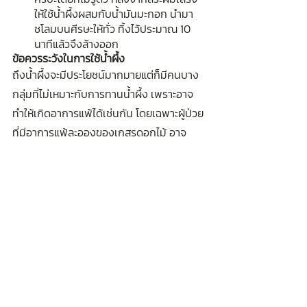
ให้ใช้น้ำผึ้งผสมกับน้ำมันมะกอก นำมา
ชโลมบนศีรษะให้ทั่ว ทิ้งไว้ประมาณ 10 
นาทีแล้วจึงล้างออก
ข้อควรระวังในการใช้น้ำผึ้ง
ถึงน้ำผึ้งจะมีประโยชน์มากมายแต่ก็มีคนบาง
กลุ่มที่ไม่เหมาะกับการทานน้ำผึ้ง เพราะอาจ
ทำให้เกิดอาการแพ้ได้เช่นกัน โดยเฉพาะผู้ป่วย
ที่มีอาการแพ้ละอองของเกสรดอกไม้ อาจ
ทำให้เกิดผื่นแดง จึงควรทดสอบก่อนใช้เสีย
ก่อน ผู้ป่วยโรคเบาหวาน อย่าคิดว่าน้ำผึ้ง
ปลอดภัยทานได้ โดยไม่ต้องควบคุม เพราะ
ต้องไม่ลืมว่าน้ำผึ้งประกอบด้วยน้ำตาลหลาย
ชนิด จึงจำเป็นที่ต้องควบคุมปริมาณในการ
ทานเช่นเดียวกับความหวานจากแหล่งอื่นด้วย