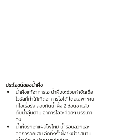
ประโยชน์ของน้ำผึ้ง
น้ำผึ้งแก้อาการไอ น้ำผึ้งจะช่วยกำจัดเชื้อ
ไวรัสที่ทำให้เกิดอาการไอได้ โดยเฉพาะคน
ที่ไอเรื้อรัง ลองกินน้ำผึ้ง 2 ช้อนชาแล้ว
ดื่มน้ำอุ่นตาม อาการไอจะค่อยๆ บรรเทา
ลง
น้ำผึ้งรักษาแผลไฟไหม้ น้ำร้อนลวกและ
ลดการอักเสบ อีกทั้งร้ำผึ้งยังช่วยสมาน