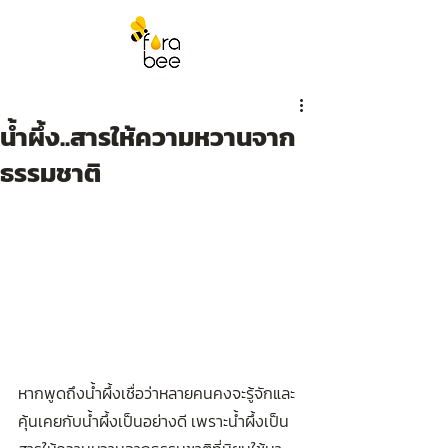
นํ้าผึ้ง..สารให้ความหวานจาก
ธรรมชาติ
หากพูดถึงน้ำผึ้งเชื่อว่าหลายคนคงจะรู้จักและ
คุ้นเคยกับน้ำผึ้งเป็นอย่างดี เพราะน้ำผึ้งเป็น