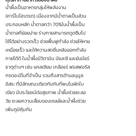
น้ำผึ้งเป็นอาหารกลุ่มให้พลังงาน 
(คาร์โบไฮเดรต) เนื่องจากมีน้ำตาลเป็นส่วน
ประกอบหลัก น้ำตาลกว่า 70%ในน้ำผึ้งเป็น
น้ำตาลที่ย่อยง่าย ร่างกายสามารถดูดซึมไป
ใช้ได้อย่างรวดเร็ว ช่วยฟื้นฟูกำลัง ช่วยให้หาย
เหนื่อยเร็ว และให้ความสดชื่นหลังออกกำลัง
กายได้ดี ในน้ำผึ้งมีวิตามิน บีและซี และยังมีแร่
ธาตุต่างๆ เช่น แคลเซียม เกลือแร่ ฟอสฟอรัส 
กรดอะมิโนที่จำเป็น รวมถึงสารต้านอนุมูล
อิสระ ที่มีลักษณะเดียวกันกับที่พบในผักใบ
เขียว มีประโยชน์ต่อสุขภาพ น้ำผึ้งช่วยชะลอ
วัย ชะลอความเสื่อมของเซลล์และน้ำผึ้งช่วย
เพิ่มภูมิคุ้มกัน