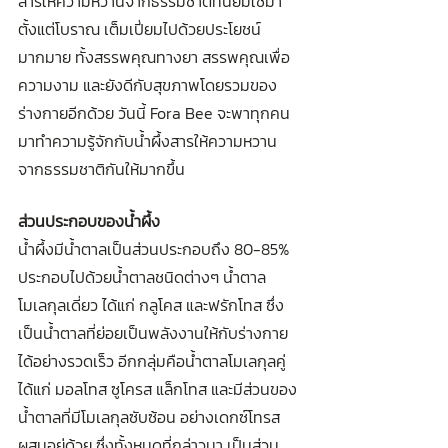
สารให้ความหวานจากธรรมชาติที่นิยมใช้มา
ตั้งแต่โบราณ เต็มเปี่ยมไปด้วยประโยชน์
มากมาย ทั้งสรรพคุณทางยา สรรพคุณเพื่อ
ความงาม และยังดีกับสุขภาพโดยรวมของ
ร่างกายอีกด้วย วันนี้ Fora Bee จะพาทุกคน
มาทำความรู้จักกับน้ำผึ้งสารให้ความหวาน
จากธรรมชาติกันให้มากขึ้น
ส่วนประกอบของน้ำผึ้ง
น้ำผึ้งมีน้ำตาลเป็นส่วนประกอบถึง 80-85% 
ประกอบไปด้วยน้ำตาลชนิดต่างๆ น้ำตาล
โมเลกุลเดี่ยว ได้แก่ กลูโคส และฟรักโทส ซึ่ง
เป็นน้ำตาลที่ย่อยเป็นพลังงานให้กับร่างกาย
ได้อย่างรวดเร็ว อีกกลุ่มคือน้ำตาลโมเลกุลคู่ 
ได้แก่ มอลโทส ซูโครส แล็กโทส และมีส่วนของ
น้ำตาลที่มีโมเลกุลซับซ้อน อย่างเดกซ์โทรส
ผสมอยู่ด้วย ซึ่งทั้งหมดที่กล่าวมา เป็นส่วน