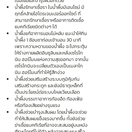
เนื้อเยื่อและบำรุงผิวอีกด้วย
น้ำผึ้งรักษาเชื้อรา ในน้ำผึ้งมีเอนไซม์ มี
ฤทธิ์คล้ายไฮโดรเจนเปอร์ออกไซด์ ที่
สามารถรักษาเชื้อราหรืออาการติดเชื้อ
แบคทีเรียชนิดต่างๆ ได้
น้ำผึ้งแก้อาการนอนไม่หลับ แนะนำให้กิน
น้ำผึ้ง 1 ช้อนชาก่อนเข้านอน 30 นาที 
เพราะความหวานของน้ำผึ้ง จะไปกระตุ้น
ให้ร่างกายผลิตอินซูลินและหลั่งเซโรโท
นิน ฮอร์โมนแห่งความสุขออกมา จากนั้น
เซโรโทนินจะเปลี่ยนตัวเองเป็นเมลาโท
นิน ฮอร์โมนที่ทำให้รู้สึกง่วง
น้ำผึ้งช่วยเสริมสร้างระบบภูมิคุ้มกัน 
เสริมสร้างกระดูก และยังมีธาตุเหล็กที่
เป็นประโยชน์ต่อระบบไหลเวียนเลือด
น้ำผึ้งบรรเทาอาการท้องอืด ท้องเฟ้อ 
หรือท้องเสียอย่างรุนแรง
น้ำผึ้งช่วยบำรุงเส้นผม โดยน้ำผึ้งจะช่วย
ทำให้เส้นผมแข็งแรงมากขึ้น ทั้งยังช่วย
ฆ่าเชื้อแบคทีเรียที่อาจจะสะสมอยู่บนหนัง
ศีรษะโดยที่ไม่รู้ตัว หลังจากสระผมเสร็จ 