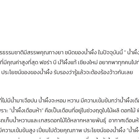
ารธรรมชาติมีสรรพคุณทางยา ชนิดของน้ำผึ้ง ในปัจจุบันนี้ " น้ำผึ้ง
ที่มีคุณค่าสูงที่สุด ฟอร่า บี นำ้ผึ้งแท้ เชียงใหม่ อยากพาทุกคนไป
้น ประโยชน์ของของน้ำผึ้ง รับรองว่ารู้แล้วจะต้องร้องว้าวกันเลย
้งที่ไม่มีน้ำมาเจือปน น้ำผึ้งจะหอม หวาน มีความเข้มข้นกว่าน้ำผึ้งเด
ะ “น้ำผึ้งเดือนห้า” คือเป็นเดือนที่อยู่ในช่วงฤดูใบไม้ผลิ ดอกไม้ 
ถเก็บน้ำหวานและเกสรดอกไม้ได้หลากหลายพันธุ์  อากาศเดือนห้า
ึงมีความเข้มข้นสูง เปี่ยมไปด้วยคุณภาพ ประโยชน์ของน้ำผึ้ง “น้ำผึ้ง