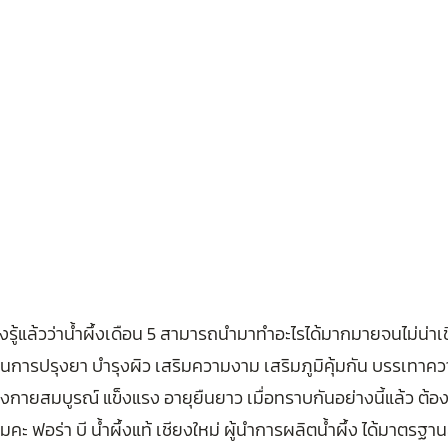
รู้แล้วว่าน้ำผึ้งเดือน 5 สามารถนำมาทำอะไรได้มากมายจนไม่น่าเชื
นการปรุงยา บำรุงผิว เสริมความงาม เสริมภูมิคุ้มกัน บรรเทาคว
างกายสมบูรณ์ แข็งแรง อายุยืนยาว เมื่อทราบกันอย่างนี้แล้ว ต้องมี
หมคะ ฟอร่า บี น้ำผึ้งแท้ เชียงใหม่ ผู้นำการผลิตน้ำผึ้ง ได้มาตรฐ