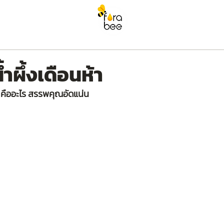
๊งก์
ติดต่อเรา
Blog
นํ้าผึ้งเดือนห้า
นห้า คืออะไร สรรพคุณอัดแน่น