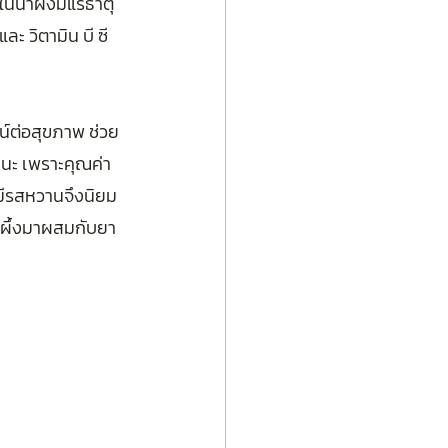
น้ำผึ้งมีแร่ธาตุ
 วิตามิน บี ซี 
ชน์ต่อสุขภาพ ช่วย
ฒนะ เพราะคุณค่า
ิมีรสหวานจึงนิยม
น้ำผึ้งมาผสมกับยา