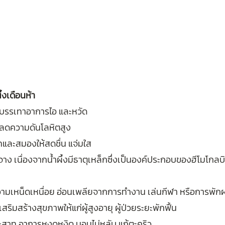
้งเดือนห้า
วยบรรเทาอาการไอ และหวัด
วยลดความดันโลหิตสูง
ทและสมองให้สดชื่น แจ่มใส
ตจาง เนื่องจากน้ำผึ้งมีธาตุเหล็กซึ่งเป็นองค์ประกอบของฮีโมโกลบิ
วามเหน็ดเหนื่อย อ่อนเพลียจากการทำงาน เล่นกีฬา หรือการพัก
ยเสริมสร้างสุขภาพให้แก่ผู้สูงอายุ ผู้ป่วยระยะพักฟื้น
ระสาท อาการหงุดหงิด นอนไม่หลับ แก้ตะคริว