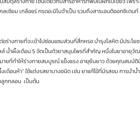
บสมดุลร่างกาย เช่นเดียวกับสารอาหารที่พบในผักใบเขียว เพราะใน
ลเซียม เกลือแร่ กรดอะมิโนจำเป็น รวมถึงสารเอนติออกซิเดนท์ และ
็นต่อร่างกายที่จะเข้าไปซ่อมแซมส่วนที่สึกหรอ บำรุงโลหิต มีประโย
์ น้ำผึ้งเดือน 5 จัดเป็นตัวยาสมุนไพรที่สำคัญ หนึ่งในยาอายุวั
มายที่ทำให้ร่างกายสมบูรณ์ แข็งแรง อายุยืนยาว ด้วยคุณสมบัต
้ำผึ้งเดือนห้า" ใช้แต่งรสยาบางชนิด เช่น ยาแก้ไข้ที่มีรสขม การนำ
็นลูกกลอน  เป็นต้น 