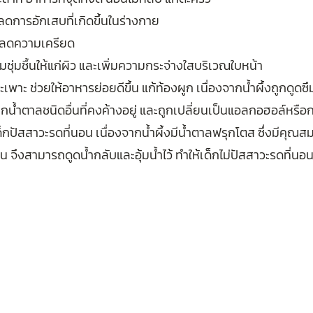
ยลดการอักเสบที่เกิดขึ้นในร่างกาย
วยลดความเครียด
ามชุ่มชื้นให้แก่ผิว และเพิ่มความกระจ่างใสบริเวณใบหน้า
พาะ ช่วยให้อาหารย่อยดีขึ้น แก้ท้องผูก เนื่องจากน้ำผึ้งถูกดูดซึมไ
ากน้ำตาลชนิดอื่นที่คงค้างอยู่ และถูกเปลี่ยนเป็นแอลกอฮอล์หรือ
เด็กปัสสาวะรดที่นอน เนื่องจากน้ำผึ้งมีน้ำตาลฟรุกโตส ซึ่งมีคุณสม
่น จึงสามารถดูดน้ำกลับและอุ้มน้ำไว้ ทำให้เด็กไม่ปัสสาวะรดที่นอ