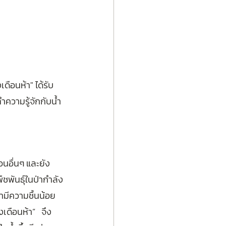
เดือนห้า" ได้รับ
ทำความรู้จักกับน้ำ
ือนอื่นๆ และยัง
พืชพันธุ์ในป่ากำลัง
มีความชื้นน้อย  
เดือนห้า”   จึง