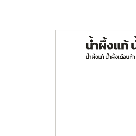
หน้าหลัก
เกี่ยวกับเรา
ผลิตภัณฑ์
ฟอร่า บี ดริ
นํ้าผึ้งแท้ 
นํ้าผึ้งแท้ นํ้าผึ้งเดือ