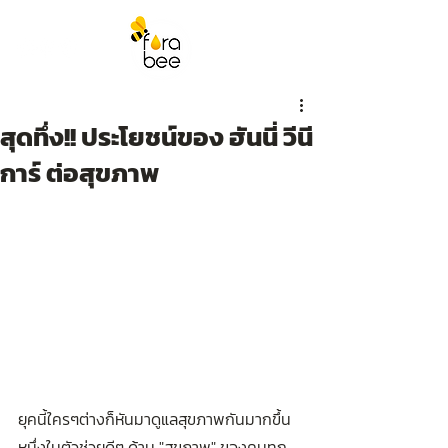
สุดทึ่ง!! ประโยชน์ของ ฮันนี่ วีนี
การ์ ต่อสุขภาพ
ยุคนี้ใครๆต่างก็หันมาดูแลสุขภาพกันมากขึ้น 
หนึ่งในตัวช่วยดีๆ ด้าน "สุขภาพ" ของคนทุก