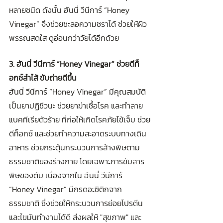
หลายชนิด ดังนั้น ฮันนี่ วีนีการ์ “Honey 
Vinegar”
จึงช่วยชะลอความชราได้ ช่วยให้ผิว
พรรณสดใส ดูอ่อนกว่าวัยได้อีกด้วย 
3. ฮันนี่ วีนีการ์ “Honey Vinegar” ช่วยดีท็
อกซ์ลำไส้ ขับถ่ายดีขึ้น
ฮันนี่ วีนีการ์ “Honey Vinegar” มีคุณสมบัติ
เป็นยาปฏิชีวนะ ช่วยยาฆ่าเชื้อโรค และทำลาย
แบคทีเรียตัวร้าย ที่ก่อให้เกิดโรคภัยไข้เจ็บ ช่วย
ดีท็อกซ์ และช่วยทำความสะอาดระบบทางเดิน
อาหาร ช่วยกระตุ้นกระบวนการล้างพิษตาม
ธรรมชาติของร่างกาย โดยเฉพาะการขับสาร
พิษของตับ เนื่องจากใน ฮันนี่ วีนีการ์ 
“Honey Vinegar” มีกรดอะซิติกจาก
ธรรมชาติ ซึ่งช่วยให้กระบวนการย่อยโปรตีน
และไขมันทำงานได้ดี ส่งผลให้ "สุขภาพ" และ