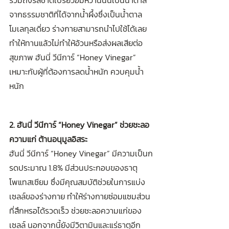
รวมถึงรสชาติเปรี้ยวอมหวานนั้นเป็นน้ำตาล
จากธรรมชาติที่ได้จากน้ำผึ้งซึ่งเป็นน้ำตาล
โมเลกุลเดี่ยว ร่างกายสามารถนำไปใช้ได้เลย 
ทำให้ทานแล้วไม่ทำให้อ้วนหรือส่งผลเสียต่อ
สุขภาพ ฮันนี่ วีนีการ์ “Honey Vinegar”
เหมาะกับผู้ที่ต้องการลดน้ำหนัก ควบคุมน้ำ
หนัก
2. ฮันนี่ วีนีการ์ “Honey Vinegar” ช่วยชะลอ
ความแก่ ต้านอนุมูลอิสระ
ฮันนี่ วีนีการ์ “Honey Vinegar”
มีความเป็นก
รดประมาณ 1.8% มีส่วนประกอบของธาตุ
โพแทสเซียม ซึ่งมีคุณสมบัติช่วยในการแบ่ง
เซลล์ของร่างกาย ทำให้ร่างกายซ่อมแซมส่วน
ที่สึกหรอได้รวดเร็ว ช่วยชะลอความแก่ของ
เซลล์ นอกจากนี้ยังมีวิตามินและแร่ธาตุอีก