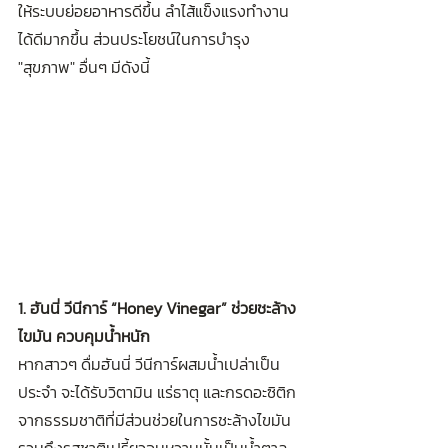
ให้ระบบย่อยอาหารดีขึ้น ลำไส้แข็งแรงทำงาน
ได้ดีมากขึ้น ส่วนประโยชน์ในการบำรุง 
"สุขภาพ" อื่นๆ มีดังนี้ 
1. ฮันนี่ วีนีการ์ “Honey Vinegar” ช่วยชะล้าง
ไขมัน ควบคุมน้ำหนัก
หากสาวๆ ดื่มฮันนี่ วีนีการ์ผสมน้ำเปล่าเป็น
ประจำ จะได้รับวิตามิน แร่ธาตุ และกรดอะซิติก
จากธรรมชาติที่มีส่วนช่วยในการชะล้างไขมัน 