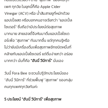
เพศ ทุกวัย ในยุคนี้ก็คือ Apple Cider 
Vinegar (ACV) หรือ น้ำส้มสายชูที่หมักด้วย
แอปเปิ้ลสด หรือบอกคนอาจเรียกว่า "แอปเปิ้ล
ไซเดอร์" ซึ่งถือว่ามีประโยชน์ต่อสุขภาพ
มากมาย สายเฮลตี้จึงหันมาดื่มแอปเปิ้ลไซเด
อร์เพื่อ "สุขภาพ" กันมากขึ้น แต่ทุกคนรู้หรือ
ไม่ว่ายังมีเครื่องดื่มเพื่อสุขภาพอีกชนิดหนึ่งที่
คล้ายกับแอปเปิ้ลไซเดอร์ แต่ดื่มง่ายกว่า อร่อย
มากกว่า นั่นก็คือ 
“ฮันนี่ วีนีการ์”
 นั่นเอง 
วันนี้ Fora Bee จะชวนไปรู้จักประโยชน์ของ 
“ฮันนี่ วีนีการ์" ที่ช่วยฟื้นฟู "สุขภาพ" ของกลุ่ม
คนทุกเพศทุกวัยกันค่ะ
5 ประโยชน์ “ฮันนี่ วีนีการ์" เพื่อสุขภาพ