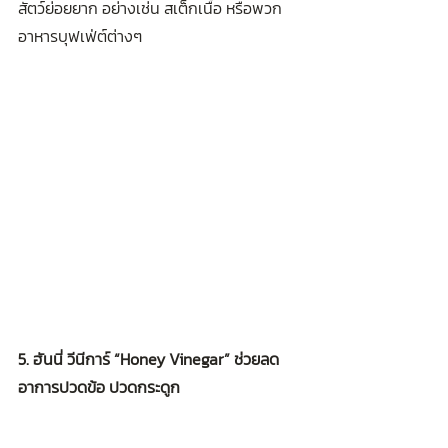
สัตว์ย่อยยาก อย่างเช่น สเต็กเนื้อ หรือพวก
อาหารบุฟเฟ่ต์ต่างๆ 
5. ฮันนี่ วีนีการ์ “Honey Vinegar” ช่วยลด
อาการปวดข้อ ปวดกระดูก
ฮันนี่ วีนีการ์ “Honey Vinegar” ช่วยบรรเทา
อาการปวดข้อ ปวดกระดูก ส่งผลดีต่อ 