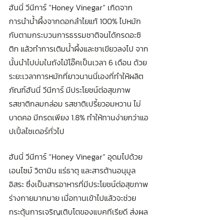
ฮันนี่ วีนีการ์ “Honey Vinegar”
เกิดจาก
การนำน้ำผึ้งจากดอกลำไยแท้ 100% ไปหมัก
กับตามกระบวนการธรรมชาติจนได้กรดอะซิ
ติก แล้วทำการเติมน้ำผึ้งและชาเขียวลงไป จาก
นั้นนำไปบ่มในถังไม้โอ๊คเป็นเวลา 6 เดือน ด้วย
ระยะเวลาการหมักที่ยาวนานนี่เองที่ทำให้ผลิต
ภัณฑ์ฮันนี่ วีนีการ์ มีประโยชน์ต่อสุขภาพ 
รสชาติกลมกล่อม รสชาติเปรี้ยวอมหวาน ไม่
บาดคอ มีกรดเพียง 1.8% ทำให้ทานง่ายกว่าแอ
ปเปิ้ลไซเดอร์ทั่วไป
ฮันนี่ วีนีการ์ “Honey Vinegar” อุดมไปด้วย
เอนไซม์ วิตามิน แร่ธาตุ และสารต้านอนุมูล
อิสระ ซึ่งเป็นสารอาหารที่มีประโยชน์ต่อสุขภาพ
ร่างกายมากมาย เมื่อทานเข้าไปแล้วจะช่วย
กระตุ้นการเจริญเติบโตของแบคทีเรียดี ส่งผล