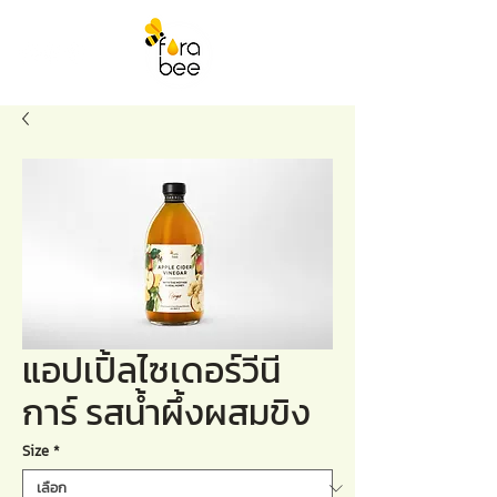
แอปเปิ้ลไซเดอร์วีนี
การ์ รสน้ำผึ้งผสมขิง
Size
*