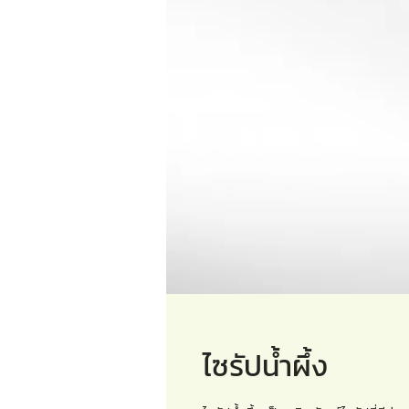
ไซรัปน้ำผึ้ง