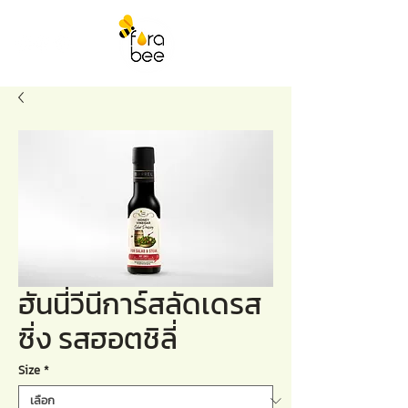
ฮันนี่วีนีการ์สลัดเดรส
ซิ่ง รสฮอตชิลี่
Size
*