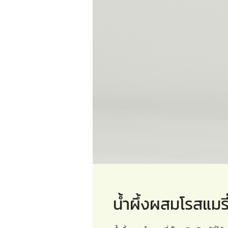
น้ำผึ้งผสมโรสแมรี