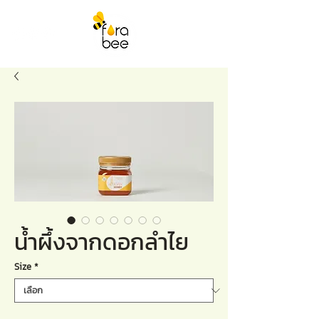
น้ำผึ้งจากดอกลำไย
Size
*