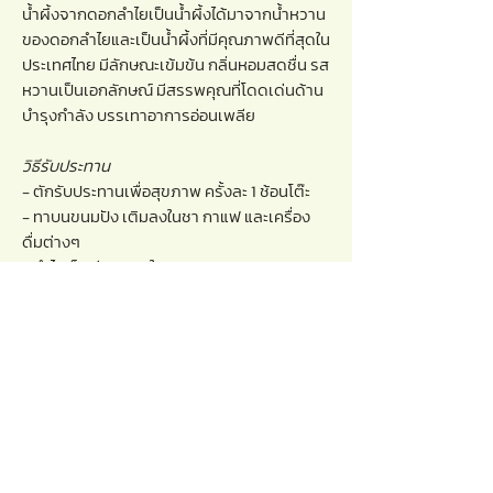
น้ำผึ้งจากดอกลำไยเป็นน้ำผึ้งได้มาจากน้ำหวาน
ของดอกลำไยและเป็นน้ำผึ้งที่มีคุณภาพดีที่สุดใน
ประเทศไทย มีลักษณะเข้มข้น กลิ่นหอมสดชื่น รส
หวานเป็นเอกลักษณ์ มีสรรพคุณที่โดดเด่นด้าน
บำรุงกำลัง บรรเทาอาการอ่อนเพลีย
วิธีรับประทาน
- ตักรับประทานเพื่อสุขภาพ ครั้งละ 1 ช้อนโต๊ะ
- ทาบนขนมปัง เติมลงในชา กาแฟ และเครื่อง
ดื่มต่างๆ
- นำไปเป็นส่วนผสมในการปรุงอาหาร
ประโยชน์ของน้ำผึ้งจากดอกลำไย
- เป็นแหล่งพลังงานสำคัญ บรรเทาอาการ
อ่อนเพลีย
- ต้านอนุมูลอิสระ ชะลอความเสื่อมโทรมของ
ร่างกาย
- บรรเทาอาการไอ เจ็บคอ อาการท้องอืด ท้อง
เฟ้อ ท้องร่วง