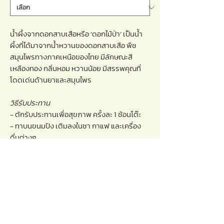
น้ำผึ้งจากดอกสาบเสือหรือ ‘ดอกไม้ป่า’ เป็นน้ำ
ผึ้งที่ได้มาจากน้ำหวานของดอกสาบเสือ พืช
สมุนไพรทางภาคเหนือของไทย มีลักษณะสี
เหลืองทอง กลิ่นหอม หวานน้อย มีสรรพคุณที่
โดดเด่นด้านยาและสมุนไพร
วิธีรับประทาน
- ตักรับประทานเพื่อสุขภาพ ครั้งละ 1 ช้อนโต๊ะ
- ทาบนขนมปัง เติมลงในชา กาแฟ และเครื่อง
ดื่มต่างๆ
- นำไปเป็นส่วนผสมในการปรุงอาหาร
ประโยชน์ของน้ำผึ้งจากดอกสาบเสือ
- เป็นแหล่งพลังงานสำคัญ บรรเทาอาการ
อ่อนเพลีย
- ต้านอนุมูลอิสระ ชะลอความเสื่อมโทรมของ
ร่างกาย