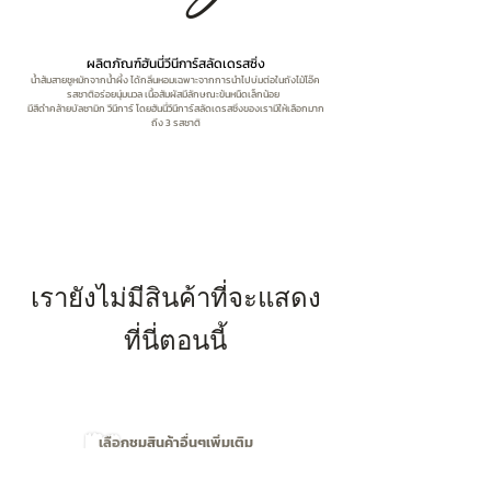
ผลิตภัณฑ์ฮันนี่วีนีการ์สลัดเดรสซิ่ง
น้ำส้มสายชูหมักจากน้ำผึ้ง ได้กลิ่นหอมเฉพาะจากการนำไปบ่มต่อในถังไม้โอ๊ค
รสชาติอร่อยนุ่มนวล เนื้อสัมผัสมีลักษณะข้นหนืดเล็กน้อย
มีสีดำคล้ายบัลซามิก วีนีการ์ โดยฮันนี่วีนีการ์สลัดเดรสซิ่งของเรามีให้เลือกมาก
ถึง 3 รสชาติ
เรายังไม่มีสินค้าที่จะแสดง
ที่นี่ตอนนี้
เลือกชมสินค้าอื่นๆเพิ่มเติม