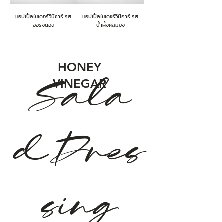
แอปเปิ้ลไซเดอร์วีนีการ์ รส
แอปเปิ้ลไซเดอร์วีนีการ์ รส
ออริจินอล
น้ำผึ้งผสมขิง
HONEY
Sala
VINEGAR
dDres
sing