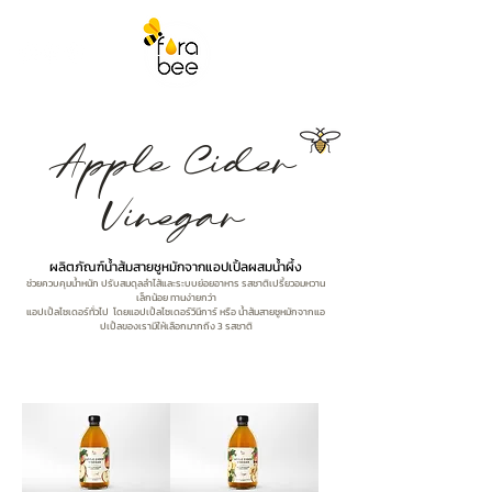
Apple Cider
Vinegar
ผลิตภัณฑ์น้ำส้มสายชูหมักจากแอปเปิ้ลผสมน้ำผึ้ง
ช่วยควบคุมน้ำหนัก ปรับสมดุลลำไส้และระบบย่อยอาหาร รสชาติเปรี้ยวอมหวาน
เล็กน้อย ทานง่ายกว่า
แอปเปิ้ลไซเดอร์ทั่วไป โดยแอปเปิ้ลไซเดอร์วีนีการ์ หรือ น้ำส้มสายชูหมักจากแอ
ปเปิ้ลของเรามีให้เลือกมากถึง 3 รสชาติ