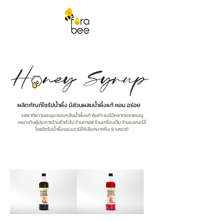
H ney Syrup
ผลิตภัณฑ์ไซรัปน้ำผึ้ง มีส่วนผสมน้ำผึ้งแท้ หอม อร่อย
รสชาติหวานละมุน หอมกลิ่นน้ำผึ้งแท้ คุ้มค่า ชงได้หลากหลายเมนู
เหมาะกับผู้ประการร้านค้าทั่วไป
ร้านกาแฟ ร้านเครื่องดื่ม ร้านเบเกอร์รี่
โดยไซรัปน้ำผึ้งของเรามีให้เลือกมากถึง 9 รสชาติ