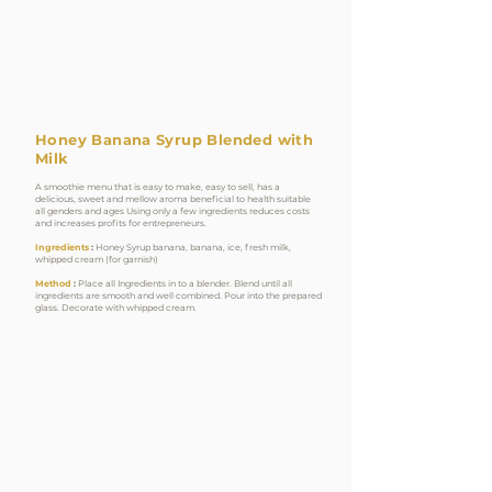
Honey Banana Syrup Blended with
Milk
A smoothie menu that is easy to make, easy to sell, has a
delicious, sweet and mellow aroma beneficial to health suitable
all genders and ages Using only a few ingredients reduces costs
and increases profits for entrepreneurs.
Ingredients
:
Honey Syrup banana, banana, ice, fresh milk,
whipped cream (for garnish)
Method
:
Place all Ingredients
in to
a blender. Blend until all
ingredients are smooth and well combined. Pour into the prepared
glass. Decorate with whipped cream.